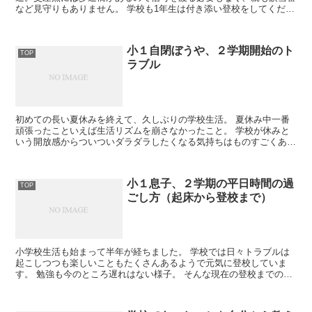
など見守りもありません。 学校も1年生は付き添い登校をしてくださ
い！なんてことも言われず自由。我が家は１年生...
小１自閉ぼうや、２学期開始のト
TOP
ラブル
初めての長い夏休みを終えて、久しぶりの学校生活。 夏休み中一番
頑張ったこといえば生活リズムを崩さなかったこと。 学校が休みと
いう開放感からついついダラダラしたくなる気持ちはものすごくあっ
たんですが。 生活リズムが乱れてし...
小１息子、２学期の平日時間の過
TOP
ごし方（起床から登校まで）
小学校生活も始まって半年が経ちました。 学校では日々トラブルは
起こしつつも楽しいこともたくさんあるようで元気に登校していま
す。 勉強も今のところ遅れはない様子。 そんな現在の登校までの朝
のルーティンです。 起床から...