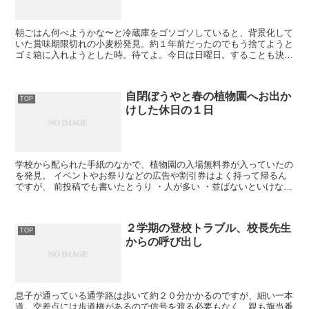
朝ごはん何べようかな〜と冷蔵庫をゴソゴソしていると、背景化して
いた賞味期限切れの小麦粉発見。約１年前だったのでもう捨てようと
ゴミ箱に入れようとした時。待てよ。今日は日曜日。することも決ま
ってないしこれを使って何か遊べないかなと。そうだ、ス...
自閉ぼうやと春の植物園へお出か
TOP
けした休日の１日
学校から配られた手紙のなかで、植物園の入場無料券が入っていたの
を発見。 イベントやお祭りなどの広告や割引券はよく持って帰るん
ですが、 前投稿でも書いたとうり ・人が多い ・並ばないといけない
・説明を聞かない...
２学期の登校トラブル、校長先生
TOP
からの呼び出し
息子が通っている通学路は歩いて約２０分かかるのですが、細い一本
道。交差点には歩道橋があるので信号を渡る必要もなく、親も旗当番