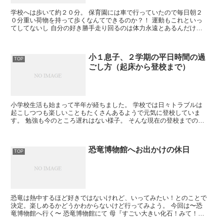
学校へは歩いて約２０分。 保育園には車で行っていたので毎日朝２
０分重い荷物を持って歩くなんてできるのか？！ 運動もこれといっ
てしてないし 自分の好き勝手走り回るのは体力永遠とあるんだけ
ど、 みんなと運動するとか、荷...
小１息子、２学期の平日時間の過
TOP
ごし方（起床から登校まで）
小学校生活も始まって半年が経ちました。 学校では日々トラブルは
起こしつつも楽しいこともたくさんあるようで元気に登校していま
す。 勉強も今のところ遅れはない様子。 そんな現在の登校までの朝
のルーティンです。 起床から...
恐竜博物館へお出かけの休日
TOP
恐竜は熱中するほど好きではないけれど、いってみたい！とのことで
決定。楽しめるかどうかわからないけど行ってみよう。 今回は〜恐
竜博物館へ行く〜 恐竜博物館にて 母『すごい大きい化石！みて！』