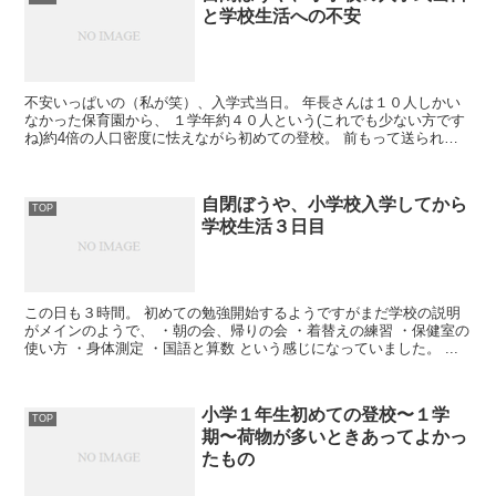
と学校生活への不安
不安いっぱいの（私が笑）、入学式当日。 年長さんは１０人しかい
なかった保育園から、 １学年約４０人という(これでも少ない方です
ね)約4倍の人口密度に怯えながら初めての登校。 前もって送られて
きていた入学式のご案内のお便り...
自閉ぼうや、小学校入学してから
TOP
学校生活３日目
この日も３時間。 初めての勉強開始するようですがまだ学校の説明
がメインのようで、 ・朝の会、帰りの会 ・着替えの練習 ・保健室の
使い方 ・身体測定 ・国語と算数 という感じになっていました。 ...
小学１年生初めての登校〜１学
TOP
期〜荷物が多いときあってよかっ
たもの